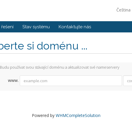
Čeština
řešení
Stav systému
Kontaktujte nás
erte si doménu ...
Budu používat svou stávající doménu a aktualizovat své nameservery
www.
Powered by
WHMCompleteSolution