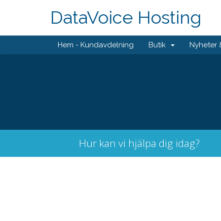
DataVoice Hosting
Hem - Kundavdelning
Butik
Nyheter
Hur kan vi hjälpa dig idag?