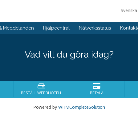
Svensk
 & Meddelanden
Hjälpcentral
Nätverksstatus
Kontakt
Vad vill du göra idag?
BESTÄLL WEBBHOTELL
BETALA
Powered by
WHMCompleteSolution